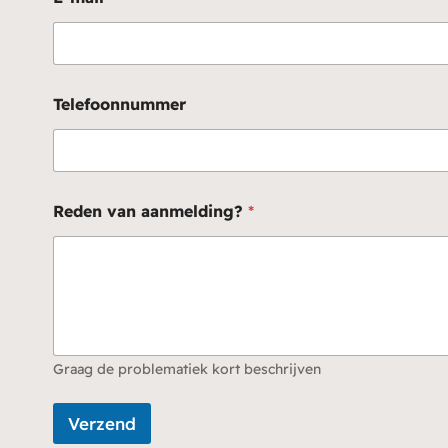
a
n
*
Telefoonnummer
Reden van aanmelding?
*
Graag de problematiek kort beschrijven
Verzend