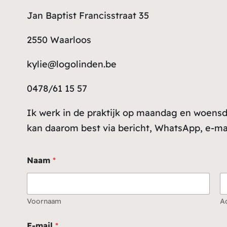
Jan Baptist Francisstraat 35
2550 Waarloos
kylie@logolinden.be
0478/61 15 57
Ik werk in de praktijk op maandag en woens
kan daarom best via bericht, WhatsApp, e-mai
Naam
*
Voornaam
A
v
E-mail
*